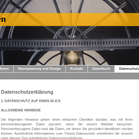
en
ieten
Raumplanung und Design
Kontakt
Gästebuch
Datenschut
Datenschutzerklärung
1. DATENSCHUTZ AUF EINEN BLICK
ALLGEMEINE HINWEISE
Die folgenden Hinweise geben einen einfachen Überblick darüber, was mit Ihren
personenbezogenen Daten passiert, wenn Sie unsere Website besuchen.
Personenbezogene Daten sind alle Daten, mit denen Sie persönlich identifiziert werden
können. Ausführliche Informationen zum Thema Datenschutz entnehmen Sie unserer
unter diesem Text aufgeführten Datenschutzerklärung.