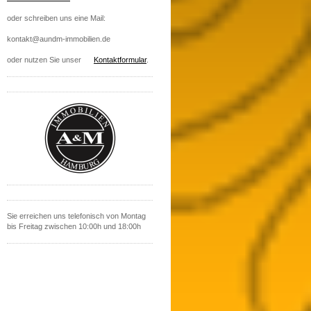
oder schreiben uns eine Mail:
kontakt@aundm-immobilien.de
oder nutzen Sie unser
Kontaktformular
.
Sie erreichen uns telefonisch von Montag
bis Freitag zwischen 10:00h und 18:00h