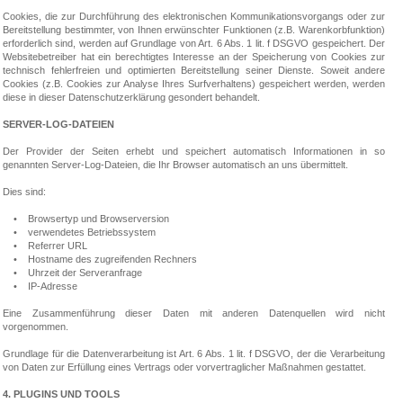
Cookies, die zur Durchführung des elektronischen Kommunikationsvorgangs oder zur
Bereitstellung bestimmter, von Ihnen erwünschter Funktionen (z.B. Warenkorbfunktion)
erforderlich sind, werden auf Grundlage von Art. 6 Abs. 1 lit. f DSGVO gespeichert. Der
Websitebetreiber hat ein berechtigtes Interesse an der Speicherung von Cookies zur
technisch fehlerfreien und optimierten Bereitstellung seiner Dienste. Soweit andere
Cookies (z.B. Cookies zur Analyse Ihres Surfverhaltens) gespeichert werden, werden
diese in dieser Datenschutzerklärung gesondert behandelt.
SERVER-LOG-DATEIEN
Der Provider der Seiten erhebt und speichert automatisch Informationen in so
genannten Server-Log-Dateien, die Ihr Browser automatisch an uns übermittelt.
Dies sind:
• Browsertyp und Browserversion
• verwendetes Betriebssystem
• Referrer URL
• Hostname des zugreifenden Rechners
• Uhrzeit der Serveranfrage
• IP-Adresse
Eine Zusammenführung dieser Daten mit anderen Datenquellen wird nicht
vorgenommen.
Grundlage für die Datenverarbeitung ist Art. 6 Abs. 1 lit. f DSGVO, der die Verarbeitung
von Daten zur Erfüllung eines Vertrags oder vorvertraglicher Maßnahmen gestattet.
4. PLUGINS UND TOOLS