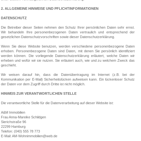
2. ALLGEMEINE HINWEISE UND PFLICHTINFORMATIONEN
DATENSCHUTZ
Die Betreiber dieser Seiten nehmen den Schutz Ihrer persönlichen Daten sehr ernst.
Wir behandeln Ihre personenbezogenen Daten vertraulich und entsprechend der
gesetzlichen Datenschutzvorschriften sowie dieser Datenschutzerklärung.
Wenn Sie diese Website benutzen, werden verschiedene personenbezogene Daten
erhoben. Personenbezogene Daten sind Daten, mit denen Sie persönlich identifiziert
werden können. Die vorliegende Datenschutzerklärung erläutert, welche Daten wir
erheben und wofür wir sie nutzen. Sie erläutert auch, wie und zu welchem Zweck das
geschieht.
Wir weisen darauf hin, dass die Datenübertragung im Internet (z.B. bei der
Kommunikation per E-Mail) Sicherheitslücken aufweisen kann. Ein lückenloser Schutz
der Daten vor dem Zugriff durch Dritte ist nicht möglich.
HINWEIS ZUR VERANTWORTLICHEN STELLE
Die verantwortliche Stelle für die Datenverarbeitung auf dieser Website ist:
A&M Immobilien
Frau Anna-Mareike Schildgen
Sierichstraße 96
22299 Hamburg
Telefon: (040) 555 78 773
E-Mail: AM-Wohnimmobilien@web.de