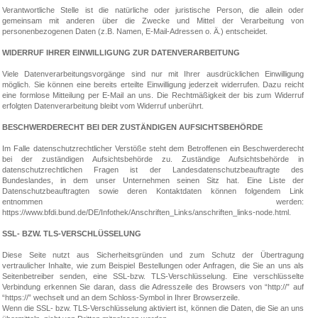
Verantwortliche Stelle ist die natürliche oder juristische Person, die allein oder
gemeinsam mit anderen über die Zwecke und Mittel der Verarbeitung von
personenbezogenen Daten (z.B. Namen, E-Mail-Adressen o. Ä.) entscheidet.
WIDERRUF IHRER EINWILLIGUNG ZUR DATENVERARBEITUNG
Viele Datenverarbeitungsvorgänge sind nur mit Ihrer ausdrücklichen Einwilligung
möglich. Sie können eine bereits erteilte Einwilligung jederzeit widerrufen. Dazu reicht
eine formlose Mitteilung per E-Mail an uns. Die Rechtmäßigkeit der bis zum Widerruf
erfolgten Datenverarbeitung bleibt vom Widerruf unberührt.
BESCHWERDERECHT BEI DER ZUSTÄNDIGEN AUFSICHTSBEHÖRDE
Im Falle datenschutzrechtlicher Verstöße steht dem Betroffenen ein Beschwerderecht
bei der zuständigen Aufsichtsbehörde zu. Zuständige Aufsichtsbehörde in
datenschutzrechtlichen Fragen ist der Landesdatenschutzbeauftragte des
Bundeslandes, in dem unser Unternehmen seinen Sitz hat. Eine Liste der
Datenschutzbeauftragten sowie deren Kontaktdaten können folgendem Link
entnommen werden:
https://www.bfdi.bund.de/DE/Infothek/Anschriften_Links/anschriften_links-node.html.
SSL- BZW. TLS-VERSCHLÜSSELUNG
Diese Seite nutzt aus Sicherheitsgründen und zum Schutz der Übertragung
vertraulicher Inhalte, wie zum Beispiel Bestellungen oder Anfragen, die Sie an uns als
Seitenbetreiber senden, eine SSL-bzw. TLS-Verschlüsselung. Eine verschlüsselte
Verbindung erkennen Sie daran, dass die Adresszeile des Browsers von “http://” auf
“https://” wechselt und an dem Schloss-Symbol in Ihrer Browserzeile.
Wenn die SSL- bzw. TLS-Verschlüsselung aktiviert ist, können die Daten, die Sie an uns