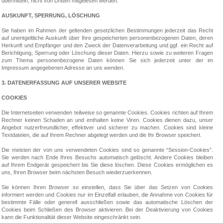
übermitteln, nicht von Dritten mitgelesen werden.
AUSKUNFT, SPERRUNG, LÖSCHUNG
Sie haben im Rahmen der geltenden gesetzlichen Bestimmungen jederzeit das Recht
auf unentgeltliche Auskunft über Ihre gespeicherten personenbezogenen Daten, deren
Herkunft und Empfänger und den Zweck der Datenverarbeitung und ggf. ein Recht auf
Berichtigung, Sperrung oder Löschung dieser Daten. Hierzu sowie zu weiteren Fragen
zum Thema personenbezogene Daten können Sie sich jederzeit unter der im
Impressum angegebenen Adresse an uns wenden.
3. DATENERFASSUNG AUF UNSERER WEBSITE
COOKIES
Die Internetseiten verwenden teilweise so genannte Cookies. Cookies richten auf Ihrem
Rechner keinen Schaden an und enthalten keine Viren. Cookies dienen dazu, unser
Angebot nutzerfreundlicher, effektiver und sicherer zu machen. Cookies sind kleine
Textdateien, die auf Ihrem Rechner abgelegt werden und die Ihr Browser speichert.
Die meisten der von uns verwendeten Cookies sind so genannte “Session-Cookies”.
Sie werden nach Ende Ihres Besuchs automatisch gelöscht. Andere Cookies bleiben
auf Ihrem Endgerät gespeichert bis Sie diese löschen. Diese Cookies ermöglichen es
uns, Ihren Browser beim nächsten Besuch wiederzuerkennen.
Sie können Ihren Browser so einstellen, dass Sie über das Setzen von Cookies
informiert werden und Cookies nur im Einzelfall erlauben, die Annahme von Cookies für
bestimmte Fälle oder generell ausschließen sowie das automatische Löschen der
Cookies beim Schließen des Browser aktivieren. Bei der Deaktivierung von Cookies
kann die Funktionalität dieser Website eingeschränkt sein.